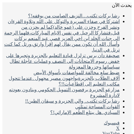
يحدث الاَن
رشا بركات تكتب…النزيف الصامت من يوقفه!؟
اشتركا في صفاء السريرة والتوكل على الله وتلاوة القرءان
ونشر الفرح وحزن على (عمو خالد)كما لم يحزن من
قبل،فتشاركا الرحيل في نفس الايام المباركات،فلهما الرحمة
الى جنات الخلد ابن اخي العزيز قصي عبد المنعم بركات
وأسأل الله أن تكون ممن يقال لهم إقرأ وارتق،ورتل كما كنت
ترتل في الدنيا.
صحيفة دان برس تزلزل قيادة التعليم بالجزيرة وتجبرها على
خفض رسوم الامتحانات إلى النصف وعمليات عاجلة تطال
سياساتها وجزرها المعزولة
ضبط سلع مخالفة للمواصفات بأسواق الأبيض
آلاف الطلاب بالجزيرةيواجهون مصير مجهول .عندما تتحول
مكاتب التعليم إلى اقطاعيات!!؟
مزارعو الجزيرة برفضون التمويل الحكومي وينادون بعودته
لادارة المشروع
رشا بركات تكتب.. والي الجزيرة و سيقان الطين!!
القوات المساحة تمثلني
السيادي..هل يبتلع الطُعم الإماراتي!؟
فيسبوك
‫X
‫YouTube