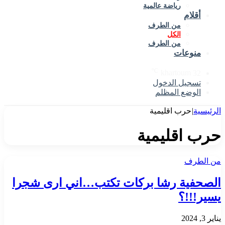
رياضة عالمية
أقلام
من الطرف
الكل
من الطرف
منوعات
℃
khartoum
32
تسجيل الدخول
الوضع المظلم
الرئيسية
|
حرب اقليمية
حرب اقليمية
من الطرف
الصحفية رشا بركات تكتب…اني ارى شجرا
يسير!!!؟
يناير 3, 2024