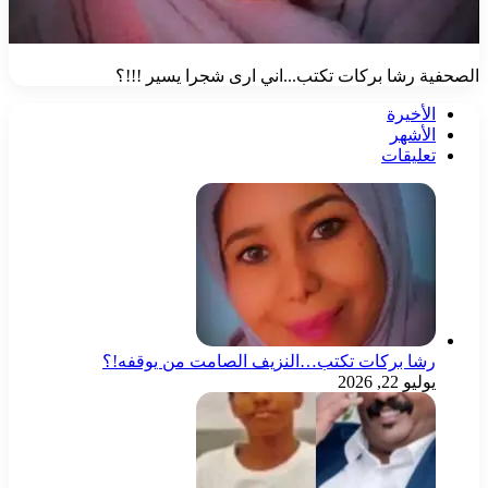
الصحفية رشا بركات تكتب...اني ارى شجرا يسير !!!؟
الأخيرة
الأشهر
تعليقات
رشا بركات تكتب…النزيف الصامت من يوقفه!؟
يوليو 22, 2026