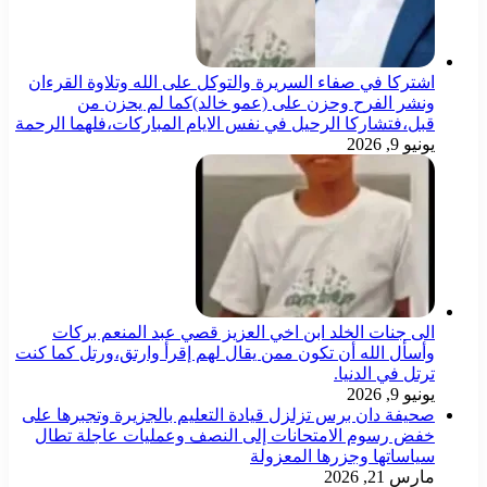
اشتركا في صفاء السريرة والتوكل على الله وتلاوة القرءان
ونشر الفرح وحزن على (عمو خالد)كما لم يحزن من
قبل،فتشاركا الرحيل في نفس الايام المباركات،فلهما الرحمة
يونيو 9, 2026
الى جنات الخلد ابن اخي العزيز قصي عبد المنعم بركات
وأسأل الله أن تكون ممن يقال لهم إقرأ وارتق،ورتل كما كنت
ترتل في الدنيا.
يونيو 9, 2026
صحيفة دان برس تزلزل قيادة التعليم بالجزيرة وتجبرها على
خفض رسوم الامتحانات إلى النصف وعمليات عاجلة تطال
سياساتها وجزرها المعزولة
مارس 21, 2026