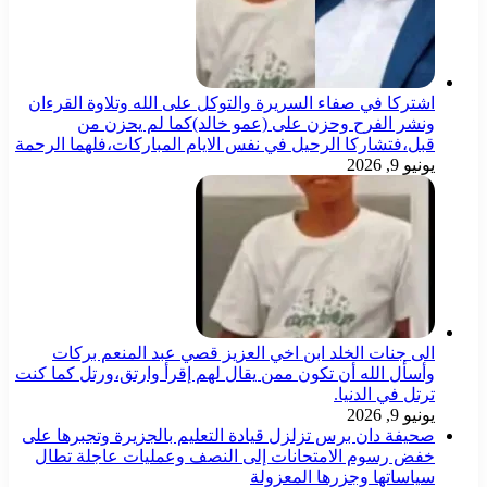
اشتركا في صفاء السريرة والتوكل على الله وتلاوة القرءان
ونشر الفرح وحزن على (عمو خالد)كما لم يحزن من
قبل،فتشاركا الرحيل في نفس الايام المباركات،فلهما الرحمة
يونيو 9, 2026
الى جنات الخلد ابن اخي العزيز قصي عبد المنعم بركات
وأسأل الله أن تكون ممن يقال لهم إقرأ وارتق،ورتل كما كنت
ترتل في الدنيا.
يونيو 9, 2026
صحيفة دان برس تزلزل قيادة التعليم بالجزيرة وتجبرها على
خفض رسوم الامتحانات إلى النصف وعمليات عاجلة تطال
سياساتها وجزرها المعزولة