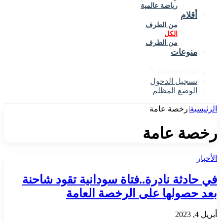
رياضة عالمية
أقلام
من الطرف
الكل
من الطرف
منوعات
℃
khartoum
34
تسجيل الدخول
الوضع المظلم
ية
|
رخصة عامة
ة عامة
ادثة نادرة..فتاة سودانية تقود شاحنة
حصولها على الرخصة العامة