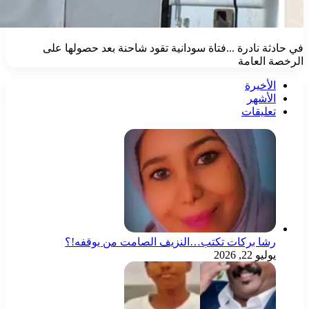
ثة نادرة ...فتاة سودانية تقود شاحنة بعد حصولها على
 العامة
الأخيرة
الأشهر
تعليقات
رشا بركات تكتب…النزيف الصامت من يوقفه!؟
يوليو 22, 2026