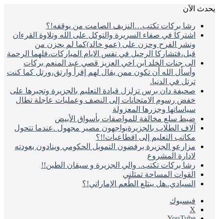
لاَن
رشا بركات تكتب…النزيف الصامت من يوقفه!؟
اشتركا في صفاء السريرة والتوكل على الله وتلاوة القرءان
ونشر الفرح وحزن على (عمو خالد)كما لم يحزن من
قبل،فتشاركا الرحيل في نفس الايام المباركات،فلهما الرحمة
الى جنات الخلد ابن اخي العزيز قصي عبد المنعم بركات
وأسأل الله أن تكون ممن يقال لهم إقرأ وارتق،ورتل كما كنت
ترتل في الدنيا.
صحيفة دان برس تزلزل قيادة التعليم بالجزيرة وتجبرها على
خفض رسوم الامتحانات إلى النصف وعمليات عاجلة تطال
سياساتها وجزرها المعزولة
ضبط سلع مخالفة للمواصفات بأسواق الأبيض
آلاف الطلاب بالجزيرةيواجهون مصير مجهول .عندما تتحول
مكاتب التعليم إلى اقطاعيات!!؟
مزارعو الجزيرة برفضون التمويل الحكومي وينادون بعودته
لادارة المشروع
رشا بركات تكتب.. والي الجزيرة و سيقان الطين!!
القوات المساحة تمثلني
السيادي..هل يبتلع الطُعم الإماراتي!؟
فيسبوك
‫X
‫YouTube