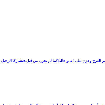
شر الفرح وحزن على (عمو خالد)كما لم يحزن من قبل،فتشاركا الرحيل ف