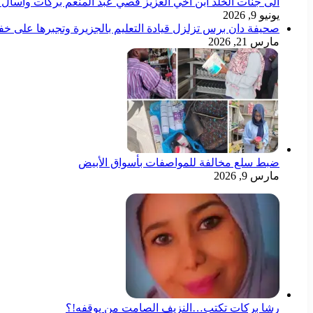
الى جنات الخلد ابن اخي العزيز قصي عبد المنعم بركات وأسأل ال
يونيو 9, 2026
صحيفة دان برس تزلزل قيادة التعليم بالجزيرة وتجبرها على خ
مارس 21, 2026
ضبط سلع مخالفة للمواصفات بأسواق الأبيض
مارس 9, 2026
رشا بركات تكتب…النزيف الصامت من يوقفه!؟