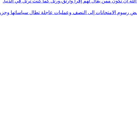
له أن تكون ممن يقال لهم إقرأ وارتق،ورتل كما كنت ترتل في الدنيا.
فض رسوم الامتحانات إلى النصف وعمليات عاجلة تطال سياساتها وجزره