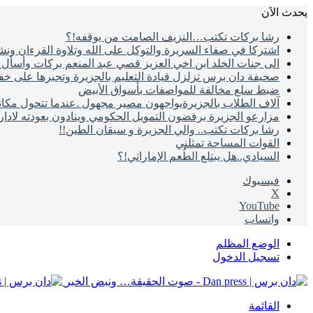
يحدث الاَن
رشا بركات تكتب…النزيف الصامت من يوقفه!؟
اشتركا في صفاء السريرة والتوكل على الله وتلاوة القرءان ون
الى جنات الخلد ابن اخي العزيز قصي عبد المنعم بركات وأسأل ال
صحيفة دان برس تزلزل قيادة التعليم بالجزيرة وتجبرها على خ
ضبط سلع مخالفة للمواصفات بأسواق الأبيض
آلاف الطلاب بالجزيرةيواجهون مصير مجهول .عندما تتحول مكات
مزارعو الجزيرة برفضون التمويل الحكومي وينادون بعودته لادا
رشا بركات تكتب.. والي الجزيرة و سيقان الطين!!
القوات المساحة تمثلني
السيادي..هل يبتلع الطُعم الإماراتي!؟
فيسبوك
‫X
‫YouTube
واتساب
الوضع المظلم
تسجيل الدخول
القائمة