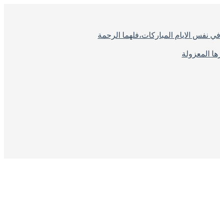
ي نفس الايام المباركات،فلهما الرحمة
ا المعزولة