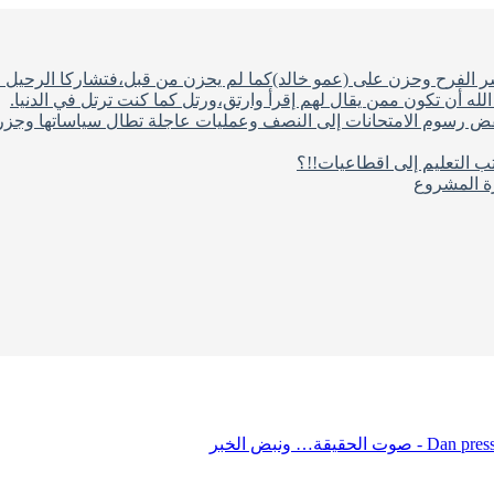
شر الفرح وحزن على (عمو خالد)كما لم يحزن من قبل،فتشاركا الرحيل ف
له أن تكون ممن يقال لهم إقرأ وارتق،ورتل كما كنت ترتل في الدنيا.
فض رسوم الامتحانات إلى النصف وعمليات عاجلة تطال سياساتها وجزره
ب التعليم إلى اقطاعيات!!؟
رة المشروع