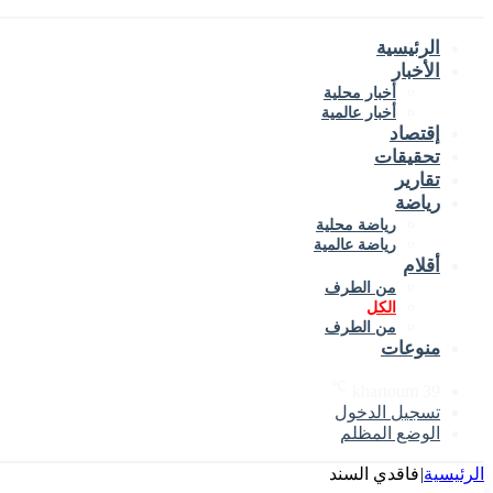
الرئيسية
الأخبار
أخبار محلية
أخبار عالمية
إقتصاد
تحقيقات
تقارير
رياضة
رياضة محلية
رياضة عالمية
أقلام
من الطرف
الكل
من الطرف
منوعات
℃
khartoum
39
تسجيل الدخول
الوضع المظلم
الرئيسية
|
فاقدي السند