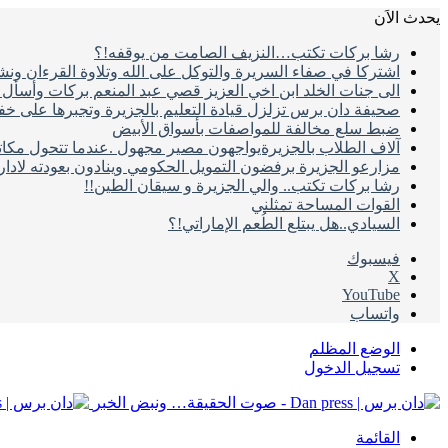
يحدث الاَن
رشا بركات تكتب…النزيف الصامت من يوقفه!؟
اشتركا في صفاء السريرة والتوكل على الله وتلاوة القرءان ون
الى جنات الخلد ابن اخي العزيز قصي عبد المنعم بركات وأسأل ال
صحيفة دان برس تزلزل قيادة التعليم بالجزيرة وتجبرها على خ
ضبط سلع مخالفة للمواصفات بأسواق الأبيض
آلاف الطلاب بالجزيرةيواجهون مصير مجهول .عندما تتحول مكات
مزارعو الجزيرة برفضون التمويل الحكومي وينادون بعودته لادا
رشا بركات تكتب.. والي الجزيرة و سيقان الطين!!
القوات المساحة تمثلني
السيادي..هل يبتلع الطُعم الإماراتي!؟
فيسبوك
‫X
‫YouTube
واتساب
الوضع المظلم
تسجيل الدخول
القائمة