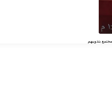
جتمع بتذويبهم