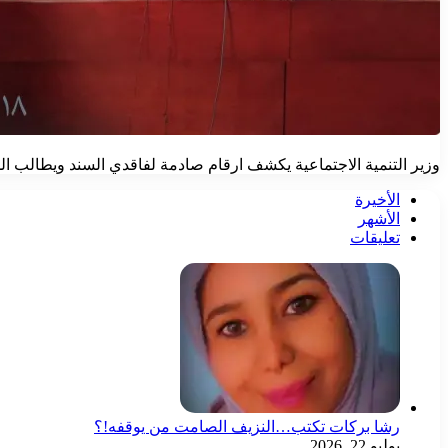
وزير التنمية الاجتماعية يكشف ارقام صادمة لفاقدي السند ويطالب الم
الأخيرة
الأشهر
تعليقات
رشا بركات تكتب…النزيف الصامت من يوقفه!؟
يوليو 22, 2026