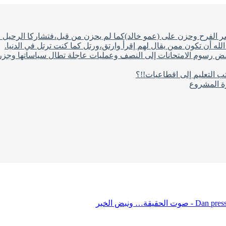
شر الفرح وحزن على (عمو خالد)كما لم يحزن من قبل،فتشاركا الرحيل ف
له أن تكون ممن يقال لهم إقرأ وارتق،ورتل كما كنت ترتل في الدنيا.
فض رسوم الامتحانات إلى النصف وعمليات عاجلة تطال سياساتها وجزره
ب التعليم إلى اقطاعيات!!؟
رة المشروع