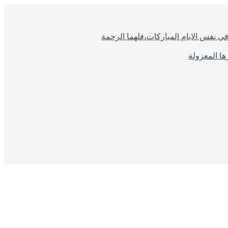
ي نفس الايام المباركات،فلهما الرحمة
ا المعزولة