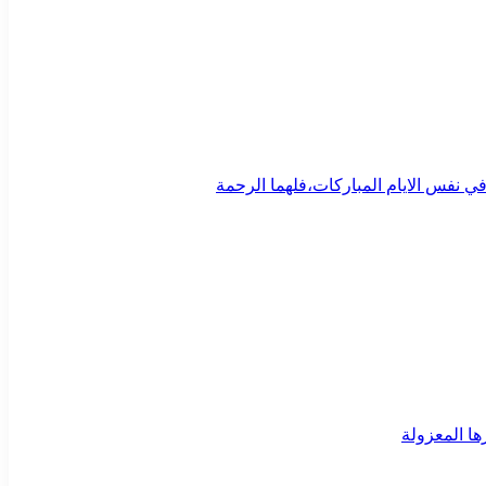
ي نفس الايام المباركات،فلهما الرحمة
ا المعزولة