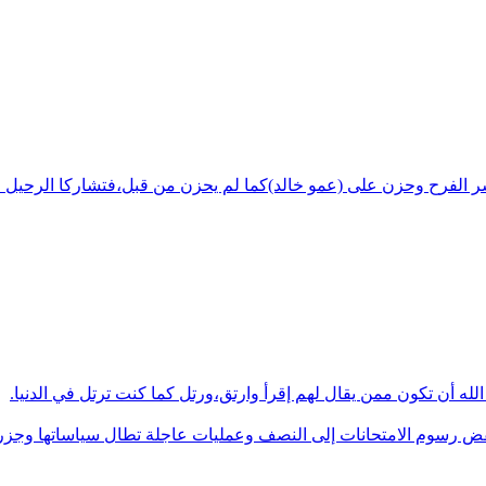
شر الفرح وحزن على (عمو خالد)كما لم يحزن من قبل،فتشاركا الرحيل ف
له أن تكون ممن يقال لهم إقرأ وارتق،ورتل كما كنت ترتل في الدنيا.
فض رسوم الامتحانات إلى النصف وعمليات عاجلة تطال سياساتها وجزره