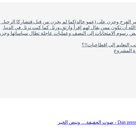
شر الفرح وحزن على (عمو خالد)كما لم يحزن من قبل،فتشاركا الرحيل ف
له أن تكون ممن يقال لهم إقرأ وارتق،ورتل كما كنت ترتل في الدنيا.
فض رسوم الامتحانات إلى النصف وعمليات عاجلة تطال سياساتها وجزره
ب التعليم إلى اقطاعيات!!؟
رة المشروع