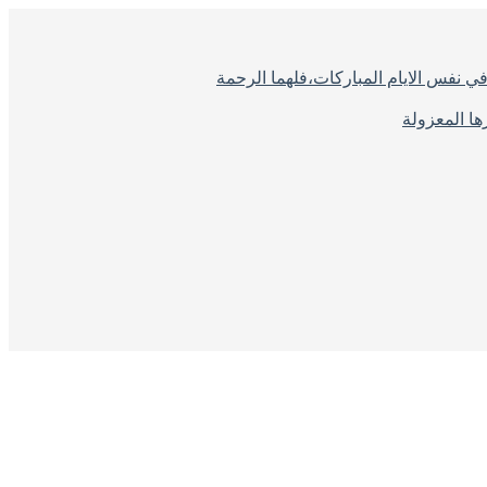
ي نفس الايام المباركات،فلهما الرحمة
ا المعزولة