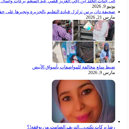
الى جنات الخلد ابن اخي العزيز قصي عبد المنعم بركات وأسأل ال
يونيو 9, 2026
صحيفة دان برس تزلزل قيادة التعليم بالجزيرة وتجبرها على خ
مارس 21, 2026
ضبط سلع مخالفة للمواصفات بأسواق الأبيض
مارس 9, 2026
رشا بركات تكتب…النزيف الصامت من يوقفه!؟