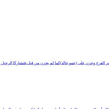
شر الفرح وحزن على (عمو خالد)كما لم يحزن من قبل،فتشاركا الرحيل ف