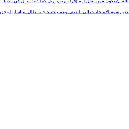
له أن تكون ممن يقال لهم إقرأ وارتق،ورتل كما كنت ترتل في الدنيا.
فض رسوم الامتحانات إلى النصف وعمليات عاجلة تطال سياساتها وجزره