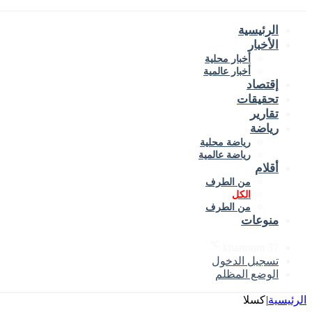
الرئيسية
الأخبار
أخبار محلية
أخبار عالمية
إقتصاد
تحقيقات
تقارير
رياضة
رياضة محلية
رياضة عالمية
أقلام
من الطرف
الكل
من الطرف
منوعات
℃
khartoum
37
تسجيل الدخول
الوضع المظلم
الرئيسية
|
كسلا