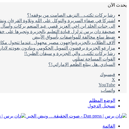
يحدث الاَن
رشا بركات تكتب…النزيف الصامت من يوقفه!؟
اشتركا في صفاء السريرة والتوكل على الله وتلاوة القرءان ون
الى جنات الخلد ابن اخي العزيز قصي عبد المنعم بركات وأسأل ال
صحيفة دان برس تزلزل قيادة التعليم بالجزيرة وتجبرها على خ
ضبط سلع مخالفة للمواصفات بأسواق الأبيض
آلاف الطلاب بالجزيرةيواجهون مصير مجهول .عندما تتحول مكات
مزارعو الجزيرة برفضون التمويل الحكومي وينادون بعودته لادا
رشا بركات تكتب.. والي الجزيرة و سيقان الطين!!
القوات المساحة تمثلني
السيادي..هل يبتلع الطُعم الإماراتي!؟
فيسبوك
‫X
‫YouTube
واتساب
الوضع المظلم
تسجيل الدخول
القائمة