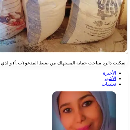
تمكنت دائرة مباحث حماية المستهلك من ضبط المدعو (ب .أ) والذي ي
الأخيرة
الأشهر
تعليقات