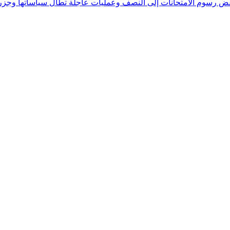
فض رسوم الامتحانات إلى النصف وعمليات عاجلة تطال سياساتها وجزره