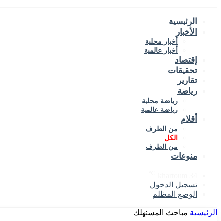
الرئيسية
الأخبار
أخبار محلية
أخبار عالمية
إقتصاد
تحقيقات
تقارير
رياضة
رياضة محلية
رياضة عالمية
أقلام
من الطرف
الكل
من الطرف
منوعات
℃
khartoum
34
تسجيل الدخول
الوضع المظلم
الرئيسية
|
مباحث المستهلك