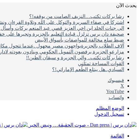
يحدث الاَن
رشا بركات تكتب…النزيف الصامت من يوقفه!؟
اشتركا في صفاء السريرة والتوكل على الله وتلاوة القرءان ون
الى جنات الخلد ابن اخي العزيز قصي عبد المنعم بركات وأسأل ال
صحيفة دان برس تزلزل قيادة التعليم بالجزيرة وتجبرها على خ
ضبط سلع مخالفة للمواصفات بأسواق الأبيض
آلاف الطلاب بالجزيرةيواجهون مصير مجهول .عندما تتحول مكات
مزارعو الجزيرة برفضون التمويل الحكومي وينادون بعودته لادا
رشا بركات تكتب.. والي الجزيرة و سيقان الطين!!
القوات المساحة تمثلني
السيادي..هل يبتلع الطُعم الإماراتي!؟
فيسبوك
‫X
‫YouTube
واتساب
الوضع المظلم
تسجيل الدخول
القائمة