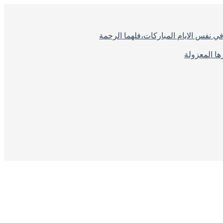
ي نفس الايام المباركات،فلهما الرحمة
ا المعزولة