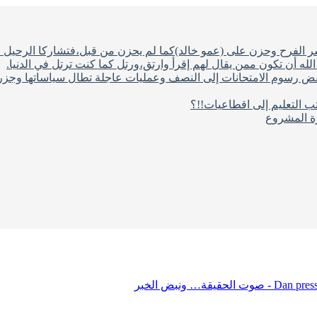
شر الفرح وحزن على (عمو خالد)كما لم يحزن من قبل،فتشاركا الرحيل ف
له أن تكون ممن يقال لهم إقرأ وارتق،ورتل كما كنت ترتل في الدنيا.
فض رسوم الامتحانات إلى النصف وعمليات عاجلة تطال سياساتها وجزره
ب التعليم إلى اقطاعيات!!؟
رة المشروع