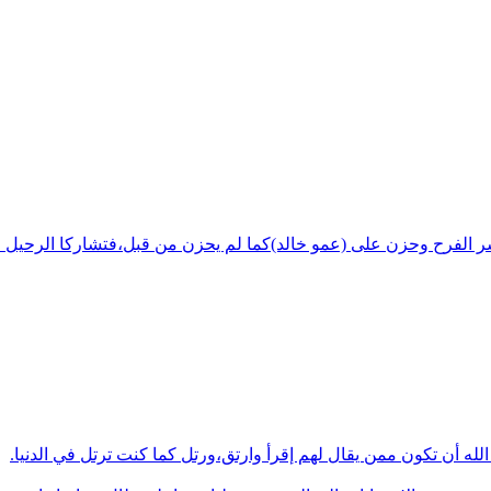
شر الفرح وحزن على (عمو خالد)كما لم يحزن من قبل،فتشاركا الرحيل ف
له أن تكون ممن يقال لهم إقرأ وارتق،ورتل كما كنت ترتل في الدنيا.