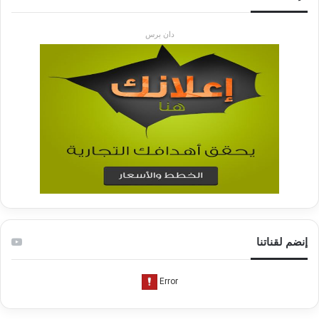
دان برس
إنضم لقناتنا