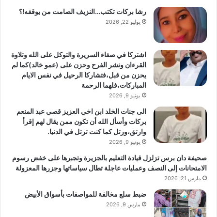
رشا بركات تكتب…النزيف الصامت من يوقفه!؟
يوليو 22, 2026
اشتركا في صفاء السريرة والتوكل على الله وتلاوة
القرءان ونشر الفرح وحزن على (عمو خالد)كما لم
يحزن من قبل،فتشاركا الرحيل في نفس الايام
المباركات،فلهما الرحمة
يونيو 9, 2026
الى جنات الخلد ابن اخي العزيز قصي عبد المنعم
بركات وأسأل الله أن تكون ممن يقال لهم إقرأ
وارتق،ورتل كما كنت ترتل في الدنيا.
يونيو 9, 2026
صحيفة دان برس تزلزل قيادة التعليم بالجزيرة وتجبرها على خفض رسوم
الامتحانات إلى النصف وعمليات عاجلة تطال سياساتها وجزرها المعزولة
مارس 21, 2026
ضبط سلع مخالفة للمواصفات بأسواق الأبيض
مارس 9, 2026