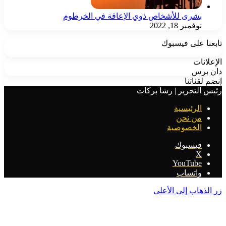
شرى للأشخاص ذوي الإعاقة في الخرطوم
وفمبر 18, 2022
على فيسبوك
ات
س
ناتنا
تحرير | رشا بركات
لرئيسية
ن نحن
لخصوصية
يسبوك
‫
‫YouTub
اتساب
اب إلى الأعلى