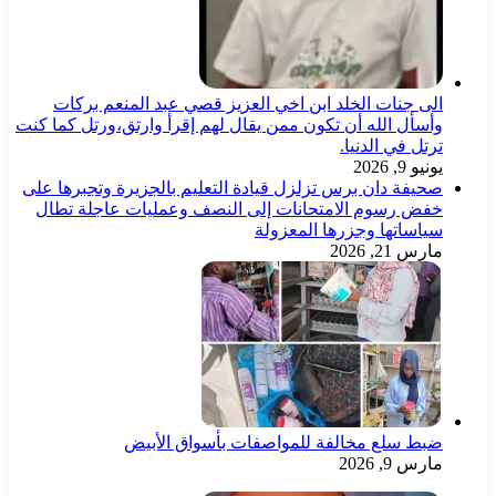
لى جنات الخلد ابن اخي العزيز قصي عبد المنعم بركات
أسأل الله أن تكون ممن يقال لهم إقرأ وارتق،ورتل كما كنت
رتل في الدنيا.
نيو 9, 2026
حيفة دان برس تزلزل قيادة التعليم بالجزيرة وتجبرها على
فض رسوم الامتحانات إلى النصف وعمليات عاجلة تطال
ياساتها وجزرها المعزولة
ارس 21, 2026
بط سلع مخالفة للمواصفات بأسواق الأبيض
ارس 9, 2026