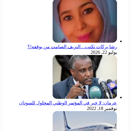
شا بركات تكتب…النزيف الصامت من يوقفه!؟
ليو 22, 2026
رمان: لا خير في المؤتمر الوطني المحلول للسودان
وفمبر 18, 2022