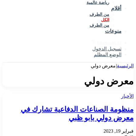
رياضة عالمية
قلام
من الطرف
الكل
من الطرف
نوعات
℃
khartoum
3
سجيل الدخول
لوضع المظلم
ة
|
معرض دولي
ض دولي
مة الصناعات الدفاعية تشارك في
 دولي بابو ظبي