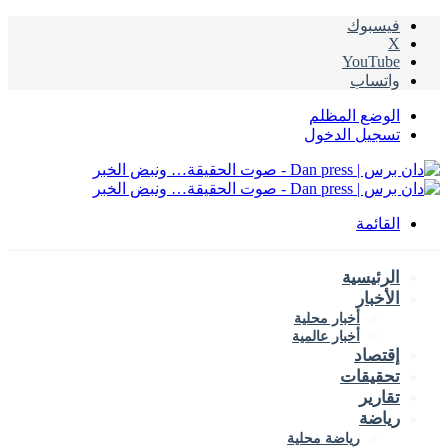
يسبوك
‫
‫YouTub
اتساب
لوضع المظلم
سجيل الدخول
لقائمة
لرئيسية
لأخبار
أخبار محلية
أخبار عالمية
قتصاد
حقيقات
قارير
ياضة
رياضة محلية