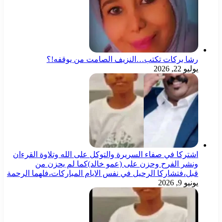
شا بركات تكتب…النزيف الصامت من يوقفه!؟
ليو 22, 2026
شتركا في صفاء السريرة والتوكل على الله وتلاوة القرءان
نشر الفرح وحزن على (عمو خالد)كما لم يحزن من
بل،فتشاركا الرحيل في نفس الايام المباركات،فلهما الرحمة
نيو 9, 2026