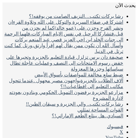
يحدث الاَن
رشا بركات تكتب…النزيف الصامت من يوقفه!؟
اشتركا في صفاء السريرة والتوكل على الله وتلاوة القرءان
ونشر الفرح وحزن على (عمو خالد)كما لم يحزن من
قبل،فتشاركا الرحيل في نفس الايام المباركات،فلهما الرحمة
الى جنات الخلد ابن اخي العزيز قصي عبد المنعم بركات
وأسأل الله أن تكون ممن يقال لهم إقرأ وارتق،ورتل كما كنت
ترتل في الدنيا.
صحيفة دان برس تزلزل قيادة التعليم بالجزيرة وتجبرها على
خفض رسوم الامتحانات إلى النصف وعمليات عاجلة تطال
سياساتها وجزرها المعزولة
ضبط سلع مخالفة للمواصفات بأسواق الأبيض
آلاف الطلاب بالجزيرةيواجهون مصير مجهول .عندما تتحول
مكاتب التعليم إلى اقطاعيات!!؟
مزارعو الجزيرة برفضون التمويل الحكومي وينادون بعودته
لادارة المشروع
رشا بركات تكتب.. والي الجزيرة و سيقان الطين!!
القوات المساحة تمثلني
السيادي..هل يبتلع الطُعم الإماراتي!؟
فيسبوك
‫X
‫YouTube