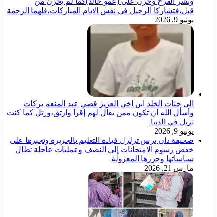
ونشر الفرح وحزن على (عمو خالد)كما لم يحزن من
قبل،فتشاركا الرحيل في نفس الايام المباركات،فلهما الرحمة
يونيو 9, 2026
الى جنات الخلد ابن اخي العزيز قصي عبد المنعم بركات
وأسأل الله أن تكون ممن يقال لهم إقرأ وارتق،ورتل كما كنت
ترتل في الدنيا.
يونيو 9, 2026
صحيفة دان برس تزلزل قيادة التعليم بالجزيرة وتجبرها على
خفض رسوم الامتحانات إلى النصف وعمليات عاجلة تطال
سياساتها وجزرها المعزولة
مارس 21, 2026