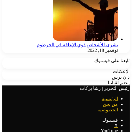
بشرى للأشخاص ذوي الإعاقة في الخرطوم
نوفمبر 18, 2022
تابعنا على فيسبوك
الإعلانات
دان برس
إنضم لقناتنا
رئيس التحرير | رشا بركات
الرئيسية
من نحن
الخصوصية
فيسبوك
‫X
‫YouTube