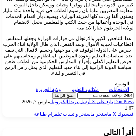
كبير من الادويه والمحاليل ووفرنا وجبات ووسكن داخل البيوت
بمعاونه المغتربين علما بان رسوم الطلاب في قريه واحدة مائة مليار
وستون ألفا وردت كلها لخزينه الوزارة، ويضيف بأن انعدام الخدمات
في الوحده وأعمالها من حيث الكتب والمعلمين يجعل الانضمام
لولايه الخرطوم خيارا لابد منه
هذا التناقض الكبير والارتجال في قرارات الوزارة وجعلها للمداىس
اقطاعيات لجبايه الأموال وسد النقص. الذي طال الولاية اثناء الحرب
يفرض على الدوله الوقوف في مواجهتها وحسم الأفعال التي تقف
ضد. سياسات التعليم وعودة الموطنين. لمناطقهم ومحاسبتهم على
فرض التعليم الأهلي وإفراغ. المدارس الحكومية من الطلاب طعن
سياسة الدولة الرامية إلى بناء جديد للتعليم الذي يمثل رأس الرمح
في التغيير والبناء.
الوسوم
الامتحانات
مكاتب التعليم
ولاية الجزيرة
نسخ الرابط
Dan Press
تابع على X
أرسل بريدا إلكترونيا
مارس 7, 2026
67
فيسبوك
‫X
ماسنجر
ماسنجر
واتساب
تيلقرام
طباعة
أقرأ التالي