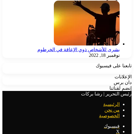
بشرى للأشخاص ذوي الإعاقة في الخرطوم
نوفمبر 18, 2022
تابعنا على فيسبوك
الإعلانات
دان برس
إنضم لقناتنا
رئيس التحرير | رشا بركات
الرئيسية
من نحن
الخصوصية
فيسبوك
‫X