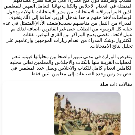
الطلاب وطردهم دون منح المدراء ادنى فرصة لطرح مشاكلهم
المتمثلة في انعدام الاجلاس والكتاب نهائيا التعامل المهين للمعلمين
الذين قاموا بمراقبه الامتحانات من مدير الامتحانات بالولاية ودخول
الوساطات لاخذ حقهم م حدا بتدخل الوزير،اضافة إلى ذلك يتخوف
المدراء من النقل من مناصبهم بسبب(ضعف الأداء)المتمثل في عدم
جباية كل الرسوم من الطلاب حتى غير القادرين ،اضافة لذلك تم
عمل لائحة. تقضي بدمج المراكز بين القري لتوفير. نفقات
الكنترول،وشكا المدراء من انعدام زيارات الموجهين وارغامهم على
تحليل نتائج الامتحانات.
وتفرض. الوزارة في مدني تمييزا واضحا بين محلياتها فبينما تنعم
المحليات القريبة منها بالكتاب والاجللاس والمعلمين تعاني محليه
الكاملين انعدام كامل للكتاب والاجلاس ويصل عدد المعلمين في
بعض مدارس وحدة الصناعات إلى معلمين اثنين فقط.
مقالات ذات صلة