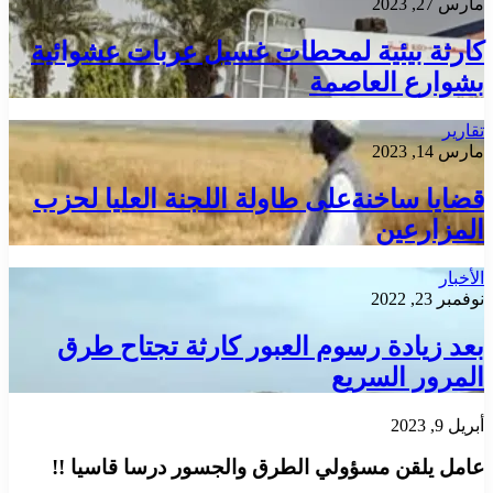
مارس 27, 2023
كارثة بيئية لمحطات غسيل عربات عشوائية
بشوارع العاصمة
تقارير
مارس 14, 2023
قضايا ساخنةعلى طاولة اللجنة العليا لحزب
المزارعين
الأخبار
نوفمبر 23, 2022
بعد زيادة رسوم العبور كارثة تجتاح طرق
المرور السريع
أبريل 9, 2023
عامل يلقن مسؤولي الطرق والجسور درسا قاسيا !!