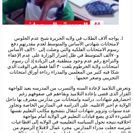
يواجه آلاف الطلاب في ولايه الجزيرة شبح عدم الجلوس
لامتحانات شهادتي الأساس والمتوسط لعدم مقدرتهم دفع
رسوم الامتحانات الفلكيه والتي وصلت إلى ٦٠الف الأساس
و٧٠الف المتوسط في ظل إصرار الوزارة على عدم الإعفاء
والتراجع رغم عدم وجود منطقية. فى الزيادة إذ أن رسوم
امتحانات ولاية الخرطوم بلغت٣٠ ألفا فقط،في الوقت الذي
شكا فيه كثير من المعلمين والمدراء رداءة أوراق امتحانات
التجريبي وصغر خجمها .
وتعرض التلاميذ لإعادة السنه والتسرب من المدرسه يعيد للواجهة
القرار الذى قضى بإعادة التلاميذ وبقاءهم في صفوفهم رغم
احضارهم شهادات. دراسه وامتحانات من مدارس معترف بها داخل
الولاية م اجبر الاغلبيه. على الدراسه في المدارس الخاصة وتجاوز
عدة سنوات وتزوير شهادات انتقال بتشجيع مكاتب التعليم نفسها
الشيءء الذي يضع قيادات التعليم في الولاية أمام مواجهة
اخلاقيه.نتيجه تحول السياسه التعليميه في الولايه إلى اقطاعيات
شرسه جعلت مدراء المدارس. مجرد عمال لاقتلاع الرسوم من