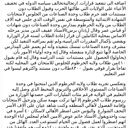
اضافه الى تنفغيذ قرارات. ارتجاليةتخالف سياسه الدوله في تخفيف
الأعباء على الولايات التي طالتها الحرب وقبول الطلاب دون
مستندات فقد حرم طلاب وحدة الصناعات من الجلوس لامتحانات
الشهادة الابتدائية والمتوسطة في نفس الوقت الذي جلس فيه آلاف
الطلاب من ولايه الخرطوم بمدارس وحدة الصناعات دون شهادات
أو قياس عمر وقال ل(دان برس)الاستاذ عفيف الدين مدير مرحله
الاساس بمحلية الكاملين أن قرار إعادة الطلاب لسنه قرار الوزارة
ويقضي بإكمال المقررات الدراسية،ولم تقم بمراقبه التنفيذ لكن
مشرف وحدة الصناعات تمسك بتنفيذه وأنه لم يعمم على المدارس
الخاصة لأنها تتبع لإدارة منفصله وقال إنه وجه أولياء الأمور بأن.
(يحاولوا) الحصول على مستندات تثبت الدراسه وقال إنه قام بقبول
٤١٠من طلااب ولايه الخرطوم للجلوس للامتحان في. المحليه لكنه
تفاجأ بقرار فوقي بقبول ٨٣٠٠طااب دون مستند واكثرهم ليسوا في
عمر التعليم.
وتعكسي تجربه طلاب ولايه الخرطوم الذين امتحنوا في وحدة
الصناعات المستوي. الأخلاقي والتربوي المحبط الذي وصل إليه
التعليم في الولايه فرغم مئات المليارات التي حصدتها الوزارة من
ررسوم طلاب الخرطوم إلا أنها تركت مهمة سكن وترحيل الامتحانات
وإقامة الفصول لأهالي المنطقه وكنت شاهد عيان على آلاف الأسر
التحف الشوارع والبؤس حتى اضطر الأهالي لاسكان ٤٠ أسرة في
بيت واحدويقول الاستاذ حاتم عوض الامين العام لمجلس اباء الوحدة
انهم اضطروا لعمل فصول من الخيام لتستوعب العدد. الهائل من
الممتحنيين الذي يقدر في قريه واحدة ١٤٠٠مع أسرهم واتفقنا عدد