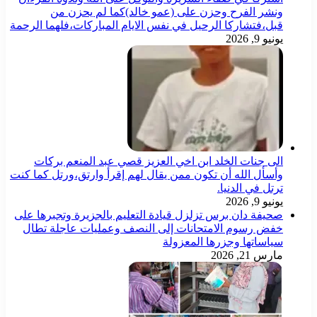
ونشر الفرح وحزن على (عمو خالد)كما لم يحزن من
قبل،فتشاركا الرحيل في نفس الايام المباركات،فلهما الرحمة
يونيو 9, 2026
الى جنات الخلد ابن اخي العزيز قصي عبد المنعم بركات
وأسأل الله أن تكون ممن يقال لهم إقرأ وارتق،ورتل كما كنت
ترتل في الدنيا.
يونيو 9, 2026
صحيفة دان برس تزلزل قيادة التعليم بالجزيرة وتجبرها على
خفض رسوم الامتحانات إلى النصف وعمليات عاجلة تطال
سياساتها وجزرها المعزولة
مارس 21, 2026