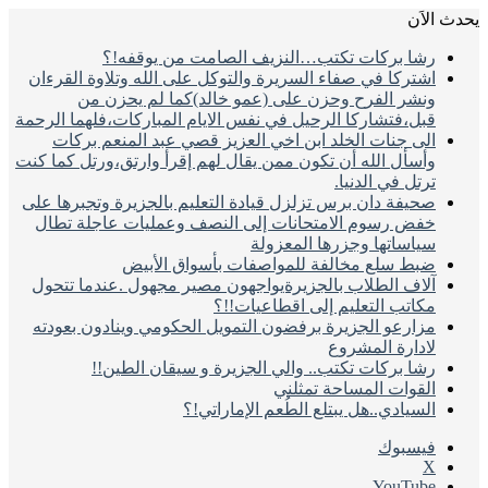
يحدث الاَن
رشا بركات تكتب…النزيف الصامت من يوقفه!؟
اشتركا في صفاء السريرة والتوكل على الله وتلاوة القرءان
ونشر الفرح وحزن على (عمو خالد)كما لم يحزن من
قبل،فتشاركا الرحيل في نفس الايام المباركات،فلهما الرحمة
الى جنات الخلد ابن اخي العزيز قصي عبد المنعم بركات
وأسأل الله أن تكون ممن يقال لهم إقرأ وارتق،ورتل كما كنت
ترتل في الدنيا.
صحيفة دان برس تزلزل قيادة التعليم بالجزيرة وتجبرها على
خفض رسوم الامتحانات إلى النصف وعمليات عاجلة تطال
سياساتها وجزرها المعزولة
ضبط سلع مخالفة للمواصفات بأسواق الأبيض
آلاف الطلاب بالجزيرةيواجهون مصير مجهول .عندما تتحول
مكاتب التعليم إلى اقطاعيات!!؟
مزارعو الجزيرة برفضون التمويل الحكومي وينادون بعودته
لادارة المشروع
رشا بركات تكتب.. والي الجزيرة و سيقان الطين!!
القوات المساحة تمثلني
السيادي..هل يبتلع الطُعم الإماراتي!؟
فيسبوك
‫X
‫YouTube