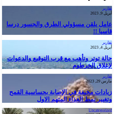
تقارير
أبريل 9, 2023
عامل يلقن مسؤولي الطرق والجسور درسا
قاسيا !!
تقارير
أبريل 4, 2023
حالة توتر وتأهب مع قرب التوقيع والدعوات
لإغلاق الخرطوم
تقارير
مارس 29, 2023
زيادات مخيفة في الإصابة بحساسية القمح
وتغيير نمط الغذاء المتهم الاول
Uncategorized